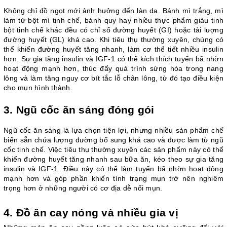
Không chỉ đồ ngọt mới ảnh hưởng đến làn da. Bánh mì trắng, mì 
làm từ bột mì tinh chế, bánh quy hay nhiều thực phẩm giàu tinh 
bột tinh chế khác đều có chỉ số đường huyết (GI) hoặc tải lượng 
đường huyết (GL) khá cao. Khi tiêu thụ thường xuyên, chúng có 
thể khiến đường huyết tăng nhanh, làm cơ thể tiết nhiều insulin 
hơn. Sự gia tăng insulin và IGF-1 có thể kích thích tuyến bã nhờn 
hoạt động mạnh hơn, thúc đẩy quá trình sừng hóa trong nang 
lông và làm tăng nguy cơ bít tắc lỗ chân lông, từ đó tạo điều kiện 
cho mụn hình thành.
3. Ngũ cốc ăn sáng đóng gói
Ngũ cốc ăn sáng là lựa chọn tiện lợi, nhưng nhiều sản phẩm chế 
biến sẵn chứa lượng đường bổ sung khá cao và được làm từ ngũ 
cốc tinh chế. Việc tiêu thụ thường xuyên các sản phẩm này có thể 
khiến đường huyết tăng nhanh sau bữa ăn, kéo theo sự gia tăng 
insulin và IGF-1. Điều này có thể làm tuyến bã nhờn hoạt động 
mạnh hơn và góp phần khiến tình trạng mụn trở nên nghiêm 
trọng hơn ở những người có cơ địa dễ nổi mụn.
4. Đồ ăn cay nóng và nhiều gia vị