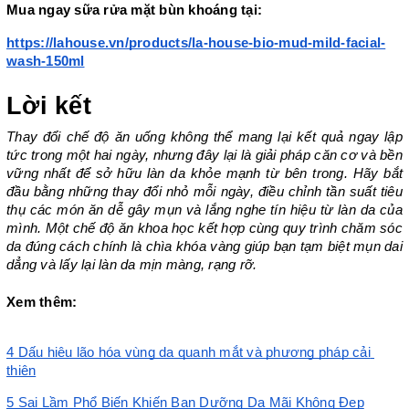
Mua ngay sữa rửa mặt bùn khoáng tại: 
https://lahouse.vn/products/la-house-bio-mud-mild-facial-
wash-150ml
Lời kết
Thay đổi chế độ ăn uống không thể mang lại kết quả ngay lập 
tức trong một hai ngày, nhưng đây lại là giải pháp căn cơ và bền 
vững nhất để sở hữu làn da khỏe mạnh từ bên trong. Hãy bắt 
đầu bằng những thay đổi nhỏ mỗi ngày, điều chỉnh tần suất tiêu 
thụ các món ăn dễ gây mụn và lắng nghe tín hiệu từ làn da của 
mình. Một chế độ ăn khoa học kết hợp cùng quy trình chăm sóc 
da đúng cách chính là chìa khóa vàng giúp bạn tạm biệt mụn dai 
dẳng và lấy lại làn da mịn màng, rạng rỡ.
Xem thêm: 
4 Dấu hiệu lão hóa vùng da quanh mắt và phương pháp cải 
thiện
5 Sai Lầm Phổ Biến Khiến Bạn Dưỡng Da Mãi Không Đẹp