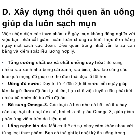
D. Xây dựng thói quen ăn uống 
giúp da luôn sạch mụn
Việc nhận diện các thực phẩm dễ gây mụn không đồng nghĩa với 
việc bạn phải cắt giảm hoàn toàn chúng ra khỏi thực đơn hằng 
ngày một cách cực đoan. Điều quan trọng nhất vẫn là sự cân 
bằng và kiểm soát liều lượng hợp lý.
Tăng cường chất xơ và chất chống oxy hóa:
 Bổ sung 
nhiều rau xanh như bông cải xanh, rau bina, dưa leo cùng các 
loại quả mọng để giúp cơ thể đào thải độc tố tốt hơn.
Uống đủ nước:
 Duy trì từ 2 đến 2,5 lít nước mỗi ngày giúp 
làn da giữ được độ ẩm tự nhiên, hạn chế việc tuyến dầu phải tiết 
nhiều bã nhờn để bù đắp độ ẩm.
Bổ sung Omega-3:
 Các loại cá béo như cá hồi, cá thu hay 
các loại hạt như hạt óc chó, hạt chia rất giàu Omega-3, giúp giảm 
phản ứng viêm trên da hiệu quả.
Lắng nghe làn da:
 Mỗi cơ thể có sự nhạy cảm khác nhau với 
từng loại thực phẩm. Bạn có thể ghi lại nhật ký ăn uống trong 