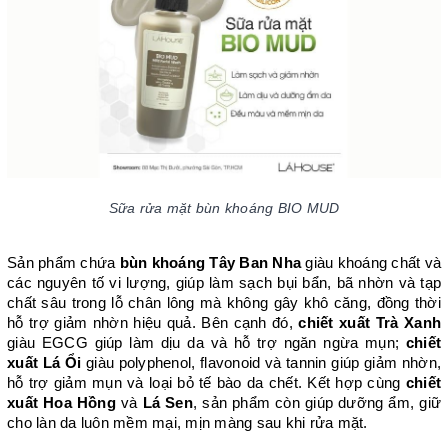
Sữa rửa mặt bùn khoáng BIO MUD
Sản phẩm chứa 
bùn khoáng Tây Ban Nha
 giàu khoáng chất và 
các nguyên tố vi lượng, giúp làm sạch bụi bẩn, bã nhờn và tạp 
chất sâu trong lỗ chân lông mà không gây khô căng, đồng thời 
hỗ trợ giảm nhờn hiệu quả. Bên cạnh đó, 
chiết xuất Trà Xanh
giàu EGCG giúp làm dịu da và hỗ trợ ngăn ngừa mụn; 
chiết 
xuất Lá Ổi
 giàu polyphenol, flavonoid và tannin giúp giảm nhờn, 
hỗ trợ giảm mụn và loại bỏ tế bào da chết. Kết hợp cùng 
chiết 
xuất Hoa Hồng
 và 
Lá Sen
, sản phẩm còn giúp dưỡng ẩm, giữ 
cho làn da luôn mềm mại, mịn màng sau khi rửa mặt.