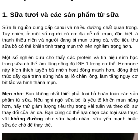
1. Sữa tươi và các sản phẩm từ sữa
Sữa là nguồn cung cấp canxi và nhiều dưỡng chất quan trọng. 
Tuy nhiên, ở một số người có cơ địa dễ nổi mụn, đặc biệt là 
thanh thiếu niên và người đang bị mụn trứng cá, việc tiêu thụ 
sữa bò có thể khiến tình trạng mụn trở nên nghiêm trọng hơn.
Một số nghiên cứu cho thấy các protein và tín hiệu sinh học 
trong sữa có thể làm tăng nồng độ IGF-1 trong cơ thể. Hormone 
này kích thích tuyến bã nhờn hoạt động mạnh hơn, đồng thời 
thúc đẩy quá trình sừng hóa tại lỗ chân lông, làm tăng nguy cơ 
bít tắc và hình thành mụn.
Mẹo nhỏ:
 Bạn không nhất thiết phải loại bỏ hoàn toàn các sản 
phẩm từ sữa. Nếu nghi ngờ sữa bò là yếu tố khiến mụn nặng 
hơn, hãy thử giảm lượng tiêu thụ trong vài tuần và theo dõi sự 
thay đổi của làn da. Bạn cũng có thể lựa chọn các loại sữa thực 
vật 
không đường
 như sữa hạnh nhân, sữa yến mạch hoặc 
sữa óc chó để thay thế.