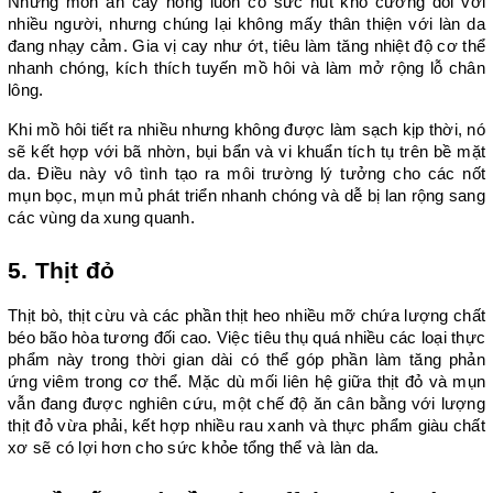
Những món ăn cay nồng luôn có sức hút khó cưỡng đối với 
nhiều người, nhưng chúng lại không mấy thân thiện với làn da 
đang nhạy cảm. Gia vị cay như ớt, tiêu làm tăng nhiệt độ cơ thể 
nhanh chóng, kích thích tuyến mồ hôi và làm mở rộng lỗ chân 
lông.
Khi mồ hôi tiết ra nhiều nhưng không được làm sạch kịp thời, nó 
sẽ kết hợp với bã nhờn, bụi bẩn và vi khuẩn tích tụ trên bề mặt 
da. Điều này vô tình tạo ra môi trường lý tưởng cho các nốt 
mụn bọc, mụn mủ phát triển nhanh chóng và dễ bị lan rộng sang 
các vùng da xung quanh.
5. Thịt đỏ
Thịt bò, thịt cừu và các phần thịt heo nhiều mỡ chứa lượng chất 
béo bão hòa tương đối cao. Việc tiêu thụ quá nhiều các loại thực 
phẩm này trong thời gian dài có thể góp phần làm tăng phản 
ứng viêm trong cơ thể. Mặc dù mối liên hệ giữa thịt đỏ và mụn 
vẫn đang được nghiên cứu, một chế độ ăn cân bằng với lượng 
thịt đỏ vừa phải, kết hợp nhiều rau xanh và thực phẩm giàu chất 
xơ sẽ có lợi hơn cho sức khỏe tổng thể và làn da. 