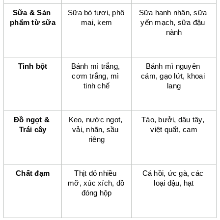
Sữa & Sản 
Sữa bò tươi, phô 
Sữa hạnh nhân, sữa 
phẩm từ sữa
mai, kem
yến mạch, sữa đậu 
nành
Tinh bột
Bánh mì trắng, 
Bánh mì nguyên 
cơm trắng, mì 
cám, gạo lứt, khoai 
tinh chế
lang
Đồ ngọt & 
Kẹo, nước ngọt, 
Táo, bưởi, dâu tây, 
Trái cây
vải, nhãn, sầu 
việt quất, cam
riêng
Chất đạm
Thịt đỏ nhiều 
Cá hồi, ức gà, các 
mỡ, xúc xích, đồ 
loại đậu, hạt
đóng hộp