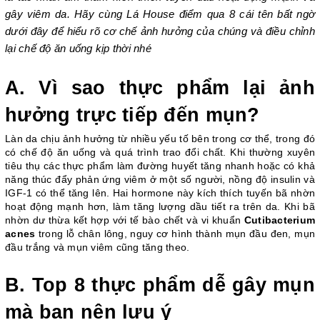
gây viêm da. Hãy cùng Lá House điểm qua 8 cái tên bất ngờ 
dưới đây để hiểu rõ cơ chế ảnh hưởng của chúng và điều chỉnh 
lại chế độ ăn uống kịp thời nhé
A. Vì sao thực phẩm lại ảnh 
hưởng trực tiếp đến mụn?
Làn da chịu ảnh hưởng từ nhiều yếu tố bên trong cơ thể, trong đó 
có chế độ ăn uống và quá trình trao đổi chất. Khi thường xuyên 
tiêu thụ các thực phẩm làm đường huyết tăng nhanh hoặc có khả 
năng thúc đẩy phản ứng viêm ở một số người, nồng độ insulin và 
IGF-1 có thể tăng lên. Hai hormone này kích thích tuyến bã nhờn 
hoạt động mạnh hơn, làm tăng lượng dầu tiết ra trên da. Khi bã 
nhờn dư thừa kết hợp với tế bào chết và vi khuẩn 
Cutibacterium 
acnes
 trong lỗ chân lông, nguy cơ hình thành mụn đầu đen, mụn 
đầu trắng và mụn viêm cũng tăng theo. 
B. Top 8 thực phẩm dễ gây mụn 
mà bạn nên lưu ý