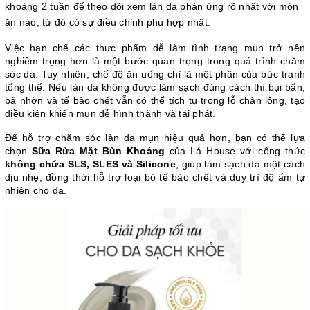
khoảng 2 tuần để theo dõi xem làn da phản ứng rõ nhất với món 
ăn nào, từ đó có sự điều chỉnh phù hợp nhất.
Việc hạn chế các thực phẩm dễ làm tình trạng mụn trở nên 
nghiêm trọng hơn là một bước quan trọng trong quá trình chăm 
sóc da. Tuy nhiên, chế độ ăn uống chỉ là một phần của bức tranh 
tổng thể. Nếu làn da không được làm sạch đúng cách thì bụi bẩn, 
bã nhờn và tế bào chết vẫn có thể tích tụ trong lỗ chân lông, tạo 
điều kiện khiến mụn dễ hình thành và tái phát.
Để hỗ trợ chăm sóc làn da mụn hiệu quả hơn, bạn có thể lựa 
chọn 
Sữa Rửa Mặt Bùn Khoáng
 của Lá House với công thức 
không chứa SLS, SLES và Silicone
, giúp làm sạch da một cách 
dịu nhẹ, đồng thời hỗ trợ loại bỏ tế bào chết và duy trì độ ẩm tự 
nhiên cho da.