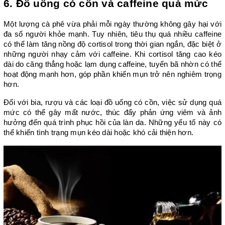
6. Đồ uống có cồn và caffeine quá mức
Một lượng cà phê vừa phải mỗi ngày thường không gây hại với 
đa số người khỏe mạnh. Tuy nhiên, tiêu thụ quá nhiều caffeine 
có thể làm tăng nồng độ cortisol trong thời gian ngắn, đặc biệt ở 
những người nhạy cảm với caffeine. Khi cortisol tăng cao kéo 
dài do căng thẳng hoặc lạm dụng caffeine, tuyến bã nhờn có thể 
hoạt động mạnh hơn, góp phần khiến mụn trở nên nghiêm trọng 
hơn.
Đối với bia, rượu và các loại đồ uống có cồn, việc sử dụng quá 
mức có thể gây mất nước, thúc đẩy phản ứng viêm và ảnh 
hưởng đến quá trình phục hồi của làn da. Những yếu tố này có 
thể khiến tình trạng mụn kéo dài hoặc khó cải thiện hơn.