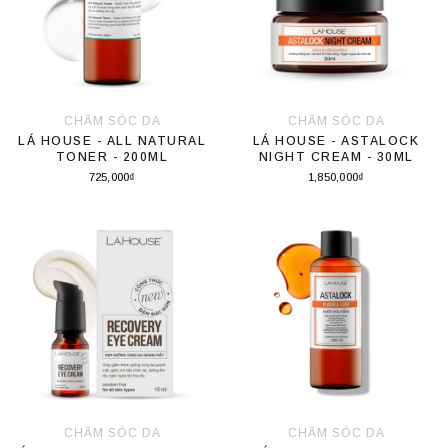
CHĂM SÓC DA
CHĂM SÓC DA
LÁ HOUSE - ALL NATURAL
LÁ HOUSE - ASTALOCK
TONER - 200ML
NIGHT CREAM - 30ML
725,000₫
1,850,000₫
Thêm vào giỏ hàng
Thêm vào giỏ hàng
CHĂM SÓC DA
CHĂM SÓC DA