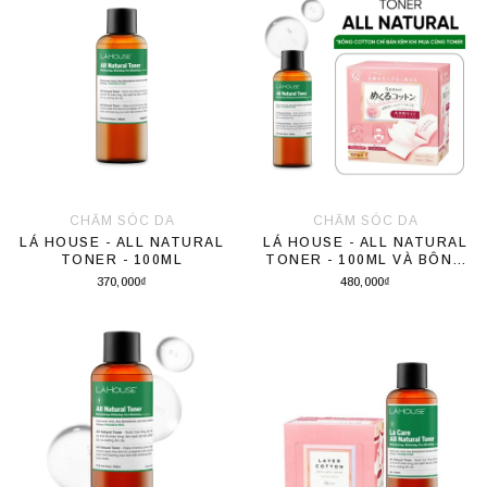
CHĂM SÓC DA
CHĂM SÓC DA
LÁ HOUSE - ALL NATURAL
LÁ HOUSE - ALL NATURAL
TONER - 100ML
TONER - 100ML VÀ BÔNG
TẨY TRANG COTTON LABO
370,000₫
480,000₫
5 LỚP 70 MIẾNG LỚN-201079
Thêm vào giỏ hàng
Thêm vào giỏ hàng