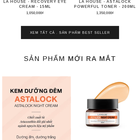
LÁ HOUSE - RECOVERY EYE
LÁ HOUSE - ASTALOCK
CREAM - 15ML
POWERFUL TONER - 200ML
1,050,000₫
1,350,000₫
Thêm vào giỏ hàng
Thêm vào giỏ hàng
XEM TẤT CẢ . SẢN PHẨM
BEST SELLER
SẢN PHẨM
MỚI RA MẮT