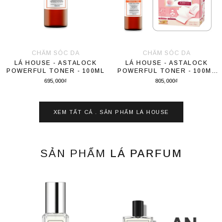
CHĂM SÓC DA
CHĂM SÓC DA
LÁ HOUSE - ASTALOCK
LÁ HOUSE - ASTALOCK
POWERFUL TONER - 100ML
POWERFUL TONER - 100ML
VÀ BÔNG TẨY TRANG
695,000₫
805,000₫
COTTON LABO 5 LỚP 70
MIẾNG LỚN-201079
Thêm vào giỏ hàng
Thêm vào giỏ hàng
XEM TẤT CẢ . SẢN PHẨM
LÁ HOUSE
SẢN PHẨM
LÁ PARFUM