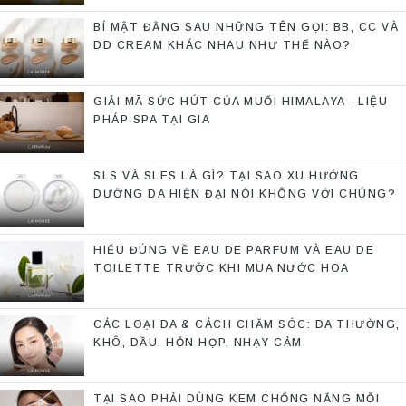
BÍ MẬT ĐẰNG SAU NHỮNG TÊN GỌI: BB, CC VÀ
DD CREAM KHÁC NHAU NHƯ THẾ NÀO?
GIẢI MÃ SỨC HÚT CỦA MUỐI HIMALAYA - LIỆU
PHÁP SPA TẠI GIA
SLS VÀ SLES LÀ GÌ? TẠI SAO XU HƯỚNG
DƯỠNG DA HIỆN ĐẠI NÓI KHÔNG VỚI CHÚNG?
HIỂU ĐÚNG VỀ EAU DE PARFUM VÀ EAU DE
TOILETTE TRƯỚC KHI MUA NƯỚC HOA
CÁC LOẠI DA & CÁCH CHĂM SÓC: DA THƯỜNG,
KHÔ, DẦU, HỖN HỢP, NHẠY CẢM
TẠI SAO PHẢI DÙNG KEM CHỐNG NẮNG MỖI