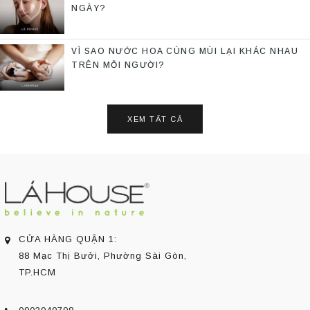
NGÀY?
VÌ SAO NƯỚC HOA CÙNG MÙI LẠI KHÁC NHAU
TRÊN MỖI NGƯỜI?
XEM TẤT CẢ
CỬA HÀNG QUẬN 1:
88 Mạc Thị Bưởi, Phường Sài Gòn,
TP.HCM