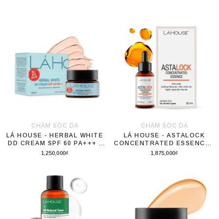
CHĂM SÓC DA
CHĂM SÓC DA
LÁ HOUSE - HERBAL WHITE
LÁ HOUSE - ASTALOCK
DD CREAM SPF 60 PA+++ -
CONCENTRATED ESSENCE -
30ML
30ML
1,250,000₫
1,875,000₫
Thêm vào giỏ hàng
Thêm vào giỏ hàng