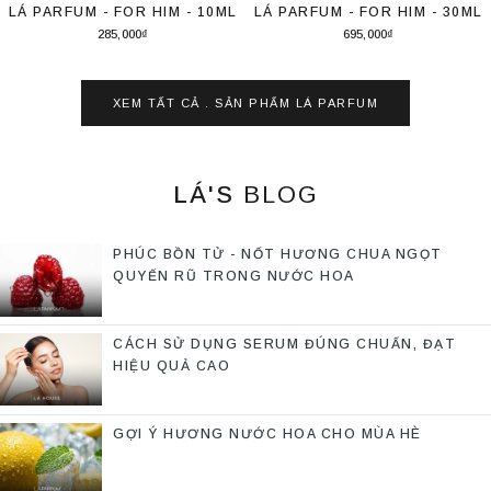
LÁ PARFUM - FOR HIM - 10ML
LÁ PARFUM - FOR HIM - 30ML
285,000₫
695,000₫
Thêm vào giỏ hàng
Thêm vào giỏ hàng
XEM TẤT CẢ . SẢN PHẨM
LÁ PARFUM
LÁ'S
BLOG
PHÚC BỒN TỬ - NỐT HƯƠNG CHUA NGỌT
QUYẾN RŨ TRONG NƯỚC HOA
CÁCH SỬ DỤNG SERUM ĐÚNG CHUẨN, ĐẠT
HIỆU QUẢ CAO
GỢI Ý HƯƠNG NƯỚC HOA CHO MÙA HÈ