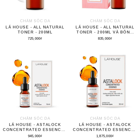
CHĂM SÓC DA
CHĂM SÓC DA
LÁ HOUSE - ALL NATURAL
LÁ HOUSE - ALL NATURAL
TONER - 200ML
TONER - 200ML VÀ BÔNG
TẨY TRANG COTTON LABO
725,000₫
835,000₫
5 LỚP 70 MIẾNG LỚN-201079
Thêm vào giỏ hàng
Thêm vào giỏ hàng
CHĂM SÓC DA
CHĂM SÓC DA
LÁ HOUSE - ASTALOCK
LÁ HOUSE - ASTALOCK
CONCENTRATED ESSENCE -
CONCENTRATED ESSENCE -
15ML
30ML
945,000₫
1,875,000₫