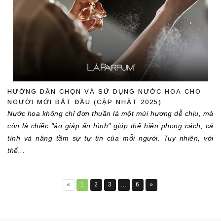
HƯỚNG DẪN CHỌN VÀ SỬ DỤNG NƯỚC HOA CHO
NGƯỜI MỚI BẮT ĐẦU (CẬP NHẬT 2025)
Nước hoa không chỉ đơn thuần là một mùi hương dễ chịu, mà 
còn là chiếc "áo giáp ẩn hình" giúp thể hiện phong cách, cá 
tính và nâng tầm sự tự tin của mỗi người. Tuy nhiên, với 
«
1
2
3
…
6
»