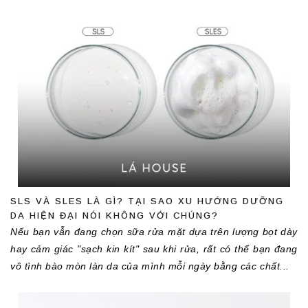
SLS VÀ SLES LÀ GÌ? TẠI SAO XU HƯỚNG DƯỠNG
DA HIỆN ĐẠI NÓI KHÔNG VỚI CHÚNG?
Nếu bạn vẫn đang chọn sữa rửa mặt dựa trên lượng bọt dày 
hay cảm giác "sạch kin kít" sau khi rửa, rất có thể bạn đang 