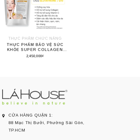
THỰC PHẨM CHỨC NĂNG
THỰC PHẨM BẢO VỆ SỨC
KHỎE SUPER COLLAGEN
GLUTA Q10
2,450,000₫
Thêm vào giỏ hàng
CỬA HÀNG QUẬN 1:
88 Mạc Thị Bưởi, Phường Sài Gòn,
TP.HCM