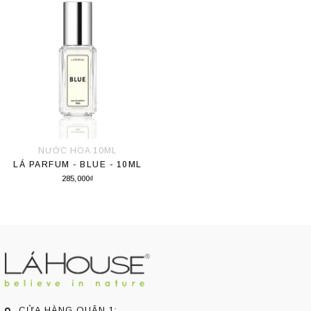
NƯỚC HOA 10ML
LÁ PARFUM - BLUE - 10ML
285,000₫
Thêm vào giỏ hàng
CỬA HÀNG QUẬN 1: