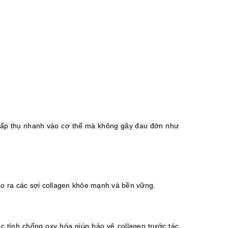
ấp thụ nhanh vào cơ thể mà không gây đau đớn như 
tạo ra các sợi collagen khỏe mạnh và bền vững. 
c tính chống oxy hóa giúp bảo vệ collagen trước tác 