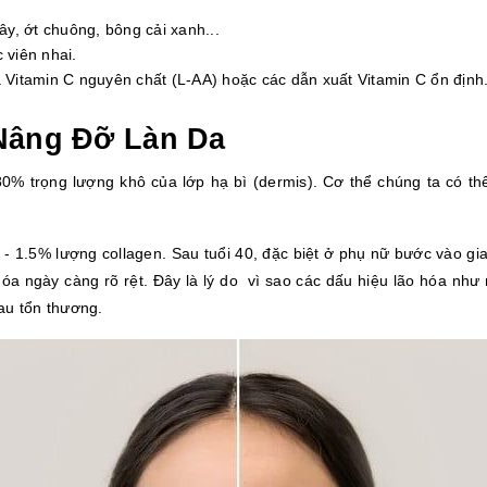
tây, ớt chuông, bông cải xanh...
 viên nhai.
itamin C nguyên chất (L-AA) hoặc các dẫn xuất Vitamin C ổn định
 Nâng Đỡ Làn Da
80% trọng lượng khô của lớp hạ bì (dermis).
Cơ thể chúng ta có thể
- 1.5% lượng collagen. Sau tuổi 40, đặc biệt ở phụ nữ bước vào gia
hóa ngày càng rõ rệt. Đây là lý do  vì sao các dấu hiệu lão hóa như
au tổn thương.