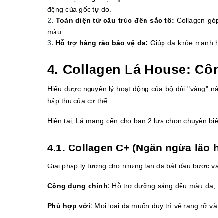
động của gốc tự do. 
Toàn diện từ cấu trúc đến sắc tố:
 Collagen góp
màu. 
Hỗ trợ hàng rào bảo vệ da:
 Giúp da khỏe mạnh hơ
4. Collagen Lá House: C
Hiểu được nguyên lý hoạt động của bộ đôi "vàng" nà
hấp thụ của cơ thể.
Hiện tại, Lá mang đến cho bạn 2 lựa chọn chuyên biệ
4.1. Collagen C+ (Ngăn ngừa lão
Giải pháp lý tưởng cho những làn da bắt đầu bước và
Công dụng chính:
 Hỗ trợ dưỡng sáng đều màu da,
Phù hợp với:
 Mọi loại da muốn duy trì vẻ rạng rỡ và