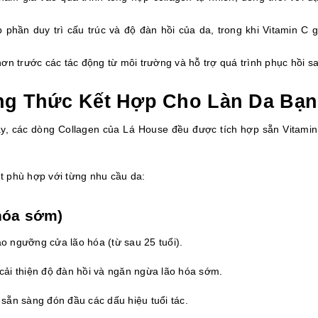
 phần duy trì cấu trúc và độ đàn hồi của da, trong khi Vitamin C gi
n trước các tác động từ môi trường và hỗ trợ quá trình phục hồi sa
ông Thức Kết Hợp Cho Làn Da Bạn
y, các dòng Collagen của Lá House đều được tích hợp sẵn Vitamin C
t phù hợp với từng nhu cầu da:
 hóa sớm)
o ngưỡng cửa lão hóa (từ sau 25 tuổi).
 cải thiện độ đàn hồi và ngăn ngừa lão hóa sớm.
 sẵn sàng đón đầu các dấu hiệu tuổi tác.