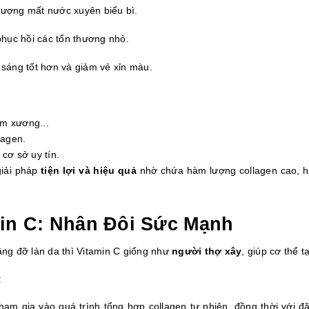
tượng mất nước xuyên biểu bì.
phục hồi các tổn thương nhỏ.
 sáng tốt hơn và giảm vẻ xỉn màu.
ầm xương...
lagen.
 cơ sở uy tín.
iải pháp 
tiện lợi và hiệu quả 
nhờ chứa hàm lượng collagen cao, h
min C: Nhân Đôi Sức Mạnh
ng đỡ làn da thì Vitamin C giống như 
người thợ xây
, giúp cơ thể 
:
tham gia vào quá trình tổng hợp collagen tự nhiên, đồng thời với đặ