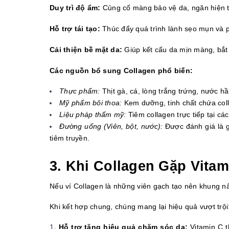
Duy trì độ ẩm:
 Củng cố màng bảo vệ da, ngăn hiện 
Hỗ trợ tái tạo:
 Thúc đẩy quá trình lành sẹo mụn và 
Cải thiện bề mặt da:
 Giúp kết cấu da mịn màng, bắt
Các nguồn bổ sung Collagen phổ biến:
Thực phẩm:
 Thịt gà, cá, lòng trắng trứng, nước h
Mỹ phẩm bôi thoa:
 Kem dưỡng, tinh chất chứa col
Liệu pháp thẩm mỹ:
 Tiêm collagen trực tiếp tại các
Đường uống (Viên, bột, nước):
 Được đánh giá là g
tiêm truyền.
3. Khi Collagen Gặp Vita
Nếu ví Collagen là những viên gạch tạo nên khung nâ
Khi kết hợp chung, chúng mang lại hiệu quả vượt trội
Hỗ trợ tăng hiệu quả chăm sóc da:
 Vitamin C 