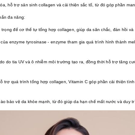
hóa, hỗ trợ sản sinh collagen và cải thiện sắc tố, từ đó góp phần ma
chắn đa năng:
 trọng để cơ thể tự tổng hợp collagen, giúp da săn chắc, đàn hồi v
của enzyme tyrosinase - enzyme tham gia quá trình hình thành melan
 do do tia UV và ô nhiễm môi trường tạo ra, đồng thời hỗ trợ tăng 
 trợ quá trình tổng hợp collagen, Vitamin C góp phần cải thiện tình
rào bảo vệ da khỏe mạnh, từ đó giúp da hạn chế mất nước và duy t