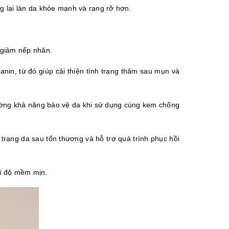
ng lại làn da khỏe mạnh và rạng rỡ hơn. 
à giảm nếp nhăn.
in, từ đó giúp cải thiện tình trạng thâm sau mụn và 
cường khả năng bảo vệ da khi sử dụng cùng kem chống 
 trạng da sau tổn thương và hỗ trợ quá trình phục hồi 
rì độ mềm mịn. 