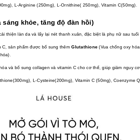
0mg), L-Arginine (250mg), L-Ornithine( 250mg), Vitamin C(50mg).
sáng khỏe, tăng độ đàn hồi)
iện làn da và lấy lại nét thanh xuân, đặc biệt là phụ nữ sau tuổi
in C, sản phẩm được bổ sung thêm 
Glutathione
 (Vua chống oxy hóa
 hóa).
óa và bổ sung collagen và vitamin C cho cơ thể, giúp giảm nguy cơ
tathione(300mg), L-Cysteine(200mg), Vitamin C (50mg), Coenzyme 